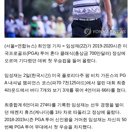
(서울=연합뉴스) 최인영 기자 = 임성재(22)가 2019-2020시즌 미
국프로골프(PGA) 투어 혼다 클래식(총상금 700만달러) 정상에
오르며 기다렸던 데뷔 첫 우승컵을 들어 올렸다.
임성재는 2일(한국시간) 미국 플로리다주 팜 비치 가든스의 PG
A 내셔널 챔피언스 코스(파70·7천125야드)에서 열린 대회 최종
4라운드에서 버디 7개와 보기 3개를 묶어 4언더파 66타를 쳤다.
최종합계 6언더파 274타를 기록한 임성재는 선두 경쟁을 벌이
던 매켄지 휴즈(캐나다)를 1타 차로 따돌리고 정상에 올랐다.
2018-2019시즌 PGA 투어 신인왕을 거머쥔 임성재는 자신의 50
번째 PGA 투어 무대에서 첫 우승을 차지했다.