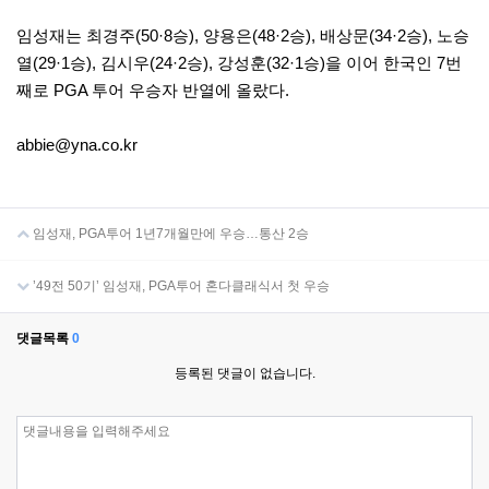
임성재는 최경주(50·8승), 양용은(48·2승), 배상문(34·2승), 노승
열(29·1승), 김시우(24·2승), 강성훈(32·1승)을 이어 한국인 7번
째로 PGA 투어 우승자 반열에 올랐다.
abbie@yna.co.kr
임성재, PGA투어 1년7개월만에 우승…통산 2승
’49전 50기’ 임성재, PGA투어 혼다클래식서 첫 우승
댓글목록
0
등록된 댓글이 없습니다.