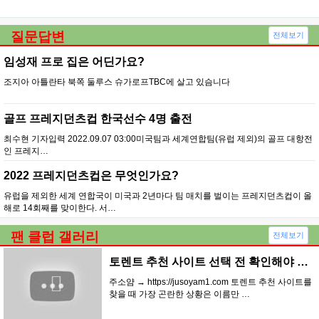
질문답변
전체보기
임성재 프로 집은 어딘가요?
조지아 아틀란타 북쪽 둘루스 슈가로프TBC에 살고 있슴니다
골프 프레지던츠컵 한국선수 4명 출전
최수현 기자입력 2022.09.07 03:00미국팀과 세계연합팀(유럽 제외)의 골프 대항전
인 프레지…
2022 프레지던츠컵은 무엇인가요?
유럽을 제외한 세계 연합국이 미국과 2년마다 팀 매치를 벌이는 프레지던츠컵이 올
해로 14회째를 맞이한다. 서…
팬 클럽 갤러리
전체보기
토렌트 추천 사이트 선택 전 확인해야 할 기준…
주소얌 → https://jusoyam1.com 토렌트 추천 사이트를
찾을 때 가장 곤란한 상황은 이름만 …