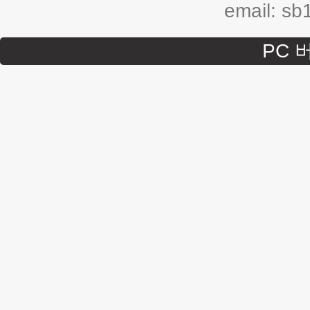
email: s
PC 