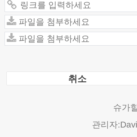
취소
슈가힐
관리자:Davi