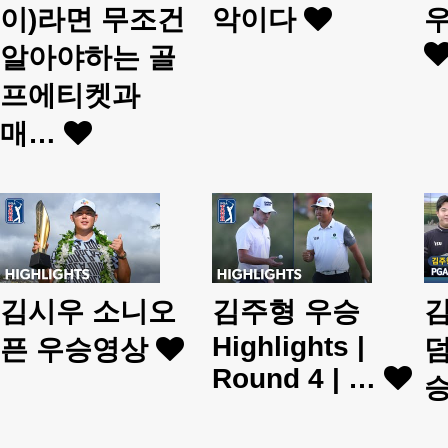
이)라면 무조건
악이다
알아야하는 골
프에티켓과
매…
김시우 소니오
김주형 우승
김
Highlights |
픈 우승영상
덤
Round 4 | …
승