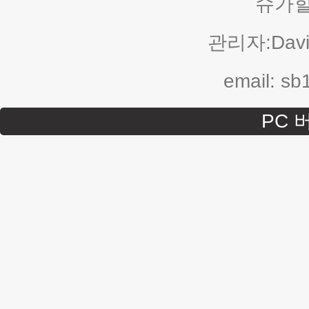
슈가힐
관리자:Davi
email: s
PC 