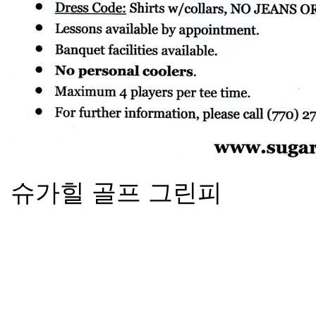
슈가힐 골프 그린피