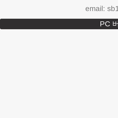
email: s
PC 