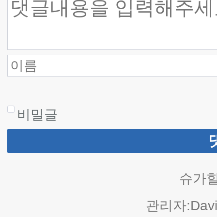
비밀글
슈가힐
관리자:Davi