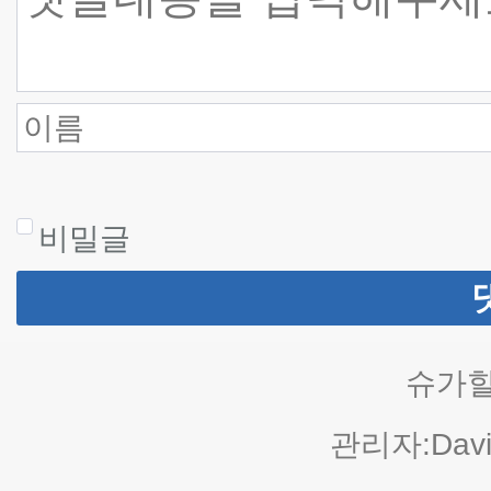
비밀글
슈가힐
관리자:Davi