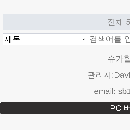
음
이전
전체 
슈가힐
관리자:Davi
email: s
PC 