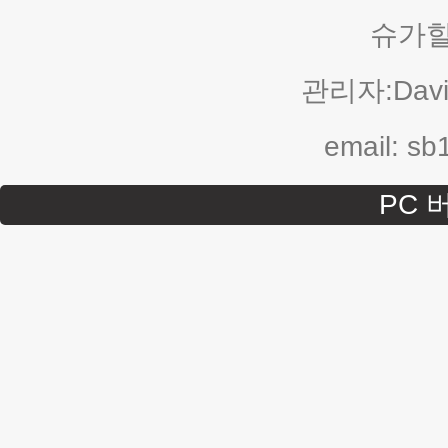
슈가힐
관리자:Davi
email: s
PC 