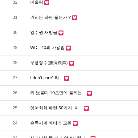
32
어울림
31
커피는 과연 좋은가 ?
30
영주권 재발급
29
WD - 40의 사용법
28
무병장수(無病長壽)
27
I don’t care” 라...
26
쥐 났을때 10초만에 풀리는...
25
영어회화 패턴 50가지. 이...
24
손목시계 배터리 교환