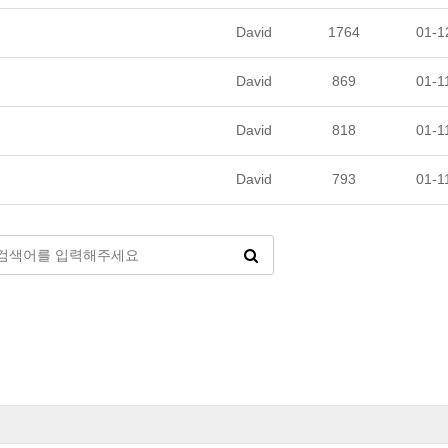
David
1764
01-1
David
869
01-1
David
818
01-1
David
793
01-1