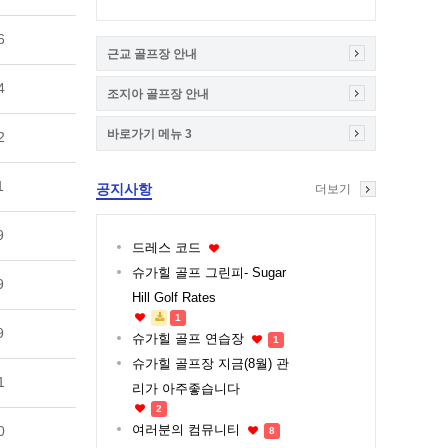
6
근교 골프장 안내
4
조지아 골프장 안내
바로가기 메뉴 3
2
1
공지사항
더보기
9
드레스 코드
슈가힐 골프 그린피- Sugar
9
Hill Golf Rates
1
9
슈가힐 골프 연습장
1
슈가힐 골프장 지금(8월) 관
1
리가 아주좋습니다
2
여러분의 컴뮤니티
0
8