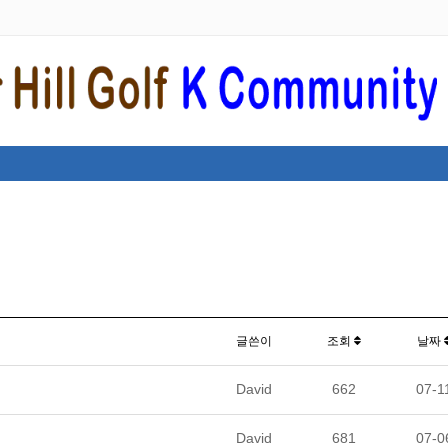
글쓴이
조회
날짜
David
662
07-1
David
681
07-0