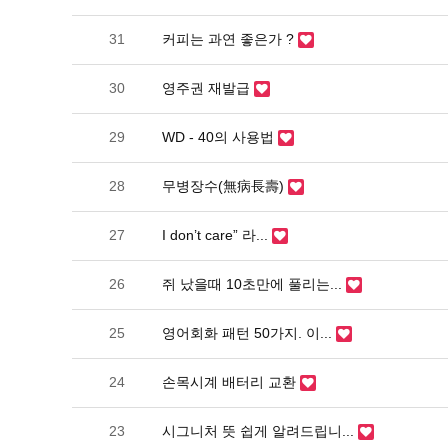
31
커피는 과연 좋은가 ?
30
영주권 재발급
29
WD - 40의 사용법
28
무병장수(無病長壽)
27
I don’t care” 라...
26
쥐 났을때 10초만에 풀리는...
25
영어회화 패턴 50가지. 이...
24
손목시계 배터리 교환
23
시그니처 뜻 쉽게 알려드립니...