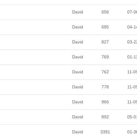
David
656
07-0
David
685
04-1
David
827
03-2
David
769
01-1
David
762
11-0
David
778
11-0
David
966
11-0
David
892
05-0
David
3391
01-3