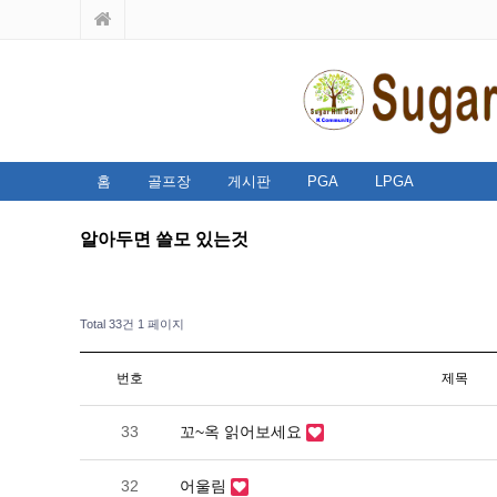
홈
골프장
게시판
PGA
LPGA
알아두면 쓸모 있는것
Total 33건
1 페이지
번호
제목
33
꼬~옥 읽어보세요
32
어울림