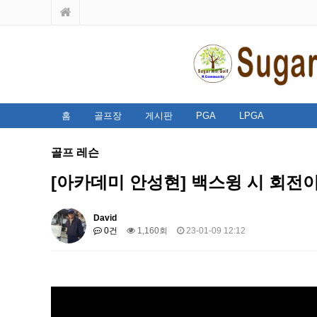
홈
골프장
게시판
PGA
LPGA
골프 레슨
[아카데미 안성현] 백스윙 시 회전
David
0건
1,160회
23-01-09 12:12