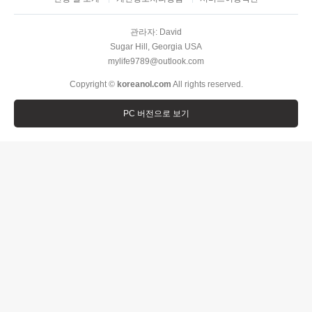
관라자: David
Sugar Hill, Georgia USA
mylife9789@outlook.com
Copyright ©
koreanol.com
All rights reserved.
PC 버전으로 보기