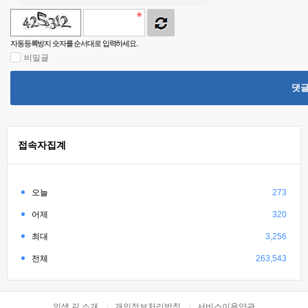
자동등록방지 숫자를 순서대로 입력하세요.
비밀글
댓
접속자집계
오늘
273
어제
320
최대
3,256
전체
263,543
인생 길 소개
개인정보처리방침
서비스이용약관