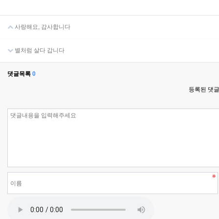
사랑해요, 감사합니다
별처럼 살다 갑니다
댓글목록
0
등록된 댓글