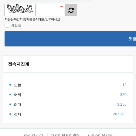
자동등록방지 숫자를 순서대로 입력하세요.
비밀글
댓
접속자집계
오늘
13
어제
320
최대
3,256
전체
263,283
인생 길 소개
개인정보처리방침
서비스이용약관