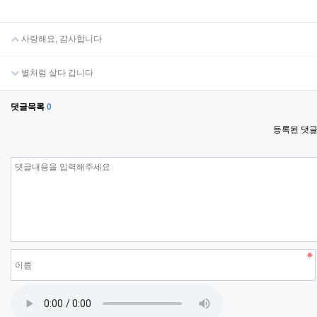
사랑해요, 감사합니다
별처럼 살다 갑니다
댓글목록
0
등록된 댓글