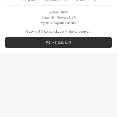
관라자: David
Sugar Hill, Georgia USA
mylife9789@outlook.com
Copyright ©
koreanol.com
All rights reserved.
PC 버전으로 보기