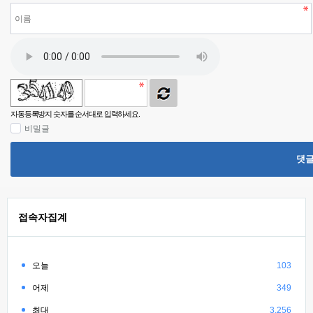
자동등록방지 숫자를 순서대로 입력하세요.
비밀글
댓
접속자집계
오늘
103
어제
349
최대
3,256