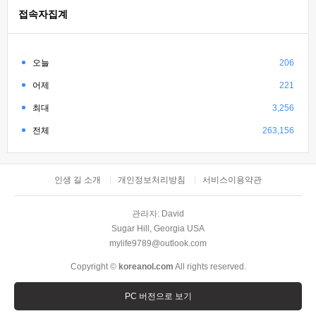
접속자집계
오늘
206
어제
221
최대
3,256
전체
263,156
인생 길 소개
개인정보처리방침
서비스이용약관
관라자: David
Sugar Hill, Georgia USA
mylife9789@outlook.com
Copyright ©
koreanol.com
All rights reserved.
PC 버전으로 보기