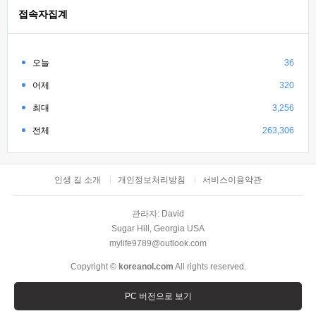
접속자집계
오늘
36
어제
320
최대
3,256
전체
263,306
인생 길 소개
개인정보처리방침
서비스이용약관
관라자: David
Sugar Hill, Georgia USA
mylife9789@outlook.com
Copyright ©
koreanol.com
All rights reserved.
PC 버전으로 보기